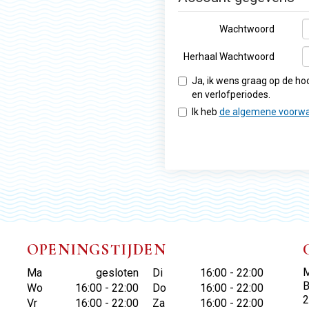
Wachtwoord
Herhaal Wachtwoord
Ja, ik wens graag op de h
en verlofperiodes.
Ik heb
de algemene voorw
OPENINGSTIJDEN
M
Ma
gesloten
Di
16:00 - 22:00
B
Wo
16:00 - 22:00
Do
16:00 - 22:00
2
Vr
16:00 - 22:00
Za
16:00 - 22:00