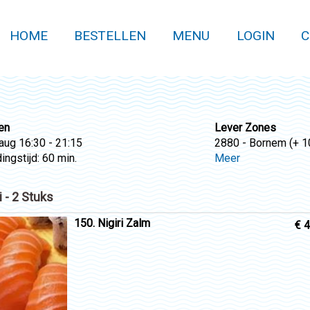
HOME
BESTELLEN
MENU
LOGIN
C
en
Lever Zones
 aug
16:30 - 21:15
2880 - Bornem (+ 10
ingstijd: 60 min.
Meer
i - 2 Stuks
150. Nigiri Zalm
€ 4