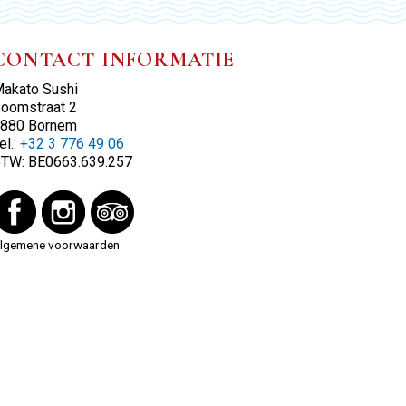
CONTACT INFORMATIE
akato Sushi
oomstraat 2
880 Bornem
el.:
+32 3 776 49 06
BTW:
BE0663.639.257
lgemene voorwaarden