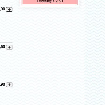
Levering:
€ 2,50
,90
,50
,90